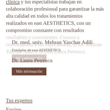
clínica
y tus especialistas trabajan en
colaboración profesional para garantizar la más
alta calidad en todos los tratamientos
realizados en east AESTHETICS, con un
compromiso constante con resultados
confiables y consistentes. Conoce a
Dr. med. univ. Mehran Yaschar Adili
continuación a tus especialistas, el Dr. Mehran
Fundador de east AESTHETICS
Yaschar Adili y la Dra. Laura Petrescu.
Más información
Dr. Laura Petrescu
Más información
Tus expertos
Equipo